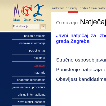
/
/
/
naslovnica
o muzeju
odjeli
stalni postav
Natječaj
O muzeju
Javni natječaj za izb
poslanje muzeja
grada Zagreba
osnovne informacije
posjetite nas
djelatnici
Stručno osposobljava
natječaji
Poništenje natječaja 
nagrade
Obavijest kandidatima k
odabrana bibliografija
javna nabava i procedure
pristup informacijama
izjava o pristupačnosti