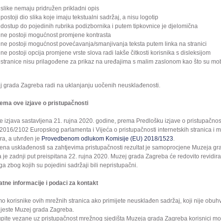
slike nemaju pridružen prikladni opis
postoji dio slika koje imaju tekstualni sadržaj, a nisu logotip
dostup do pojedinih rubrika podizbornika i putem tipkovnice je djelomična
ne postoji mogućnost promjene kontrasta
ne postoji mogućnost povećavanja/smanjivanja teksta putem linka na stranici
ne postoji opcija promjene vrste slova radi lakše čitkosti korisnika s disleksijom
stranice nisu prilagođene za prikaz na uređajima s malim zaslonom kao što su mobi
 grada Zagreba radi na uklanjanju uočenih neusklađenosti.
ema ove izjave o pristupačnosti
e izjava sastavljena 21. rujna 2020. godine, prema Predlošku izjave o pristupačnosti
2016/2102 Europskog parlamenta i Vijeća o pristupačnosti internetskih stranica i mob
ra, a utvrđen je
Provedbenom odlukom Komisije (EU) 2018/1523
.
ena usklađenosti sa zahtjevima pristupačnosti rezultat je samoprocjene Muzeja g
a je zadnji put preispitana 22. rujna 2020. Muzej grada Zagreba će redovito revidira
ga zbog kojih su pojedini sadržaji bili nepristupačni.
tne informacije i podaci za kontakt
o korisnike ovih mrežnih stranica ako primijete neusklađen sadržaj, koji nije obu
jeste Muzej grada Zagreba.
pite vezane uz pristupačnost mrežnog sjedišta Muzeja grada Zagreba korisnici mog