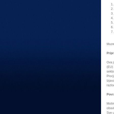
Muzej
Pripr
Ova j
(EU) 
sekto
Procj
Izjav
razlo
Povra
Molim
obavi
Sve u