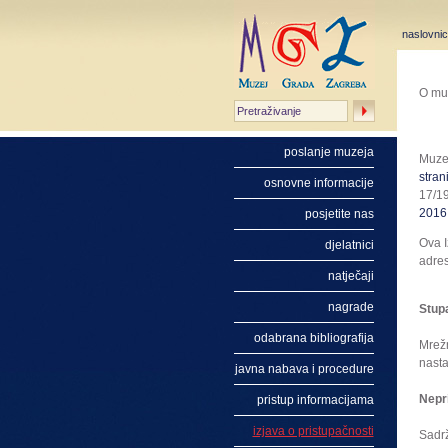
naslovni
O mu
poslanje muzeja
Muzej
stran
osnovne informacije
17/19
2016.
posjetite nas
Ova I
djelatnici
adre
natječaji
nagrade
Stup
odabrana bibliografija
Mrež
nasta
javna nabava i procedure
Nepr
pristup informacijama
izjava o pristupačnosti
Sadrž