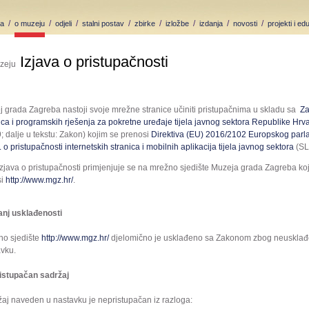
/
/
/
/
/
/
/
/
ca
o muzeju
odjeli
stalni postav
zbirke
izložbe
izdanja
novosti
projekti i ed
Izjava o pristupačnosti
zeju
 grada Zagreba nastoji svoje mrežne stranice učiniti pristupačnima u skladu sa
Za
ica i programskih rješenja za pokretne uređaje tijela javnog sektora Republike Hrv
; dalje u tekstu: Zakon) kojim se prenosi
Direktiva (EU) 2016/2102 Europskog parla
 o pristupačnosti internetskih stranica i mobilnih aplikacija tijela javnog sektora
(SL 
zjava o pristupačnosti primjenjuje se na mrežno sjedište Muzeja grada Zagreba koj
si
http://www.mgz.hr/
.
anj usklađenosti
no sjedište
http://www.mgz.hr/
djelomično je usklađeno sa Zakonom zbog neusklađe
vku.
istupačan sadržaj
aj naveden u nastavku je nepristupačan iz razloga: