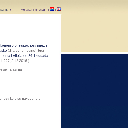
/
ukacija
kontakt
|
impressum
|
|
konom o pristupačnosti mrežnih
atske
(„Narodne novine“, broj
menta i Vijeća od 26. listopada
L 327, 2.12.2016.).
e se nalazi na
nosti koje su navedene u