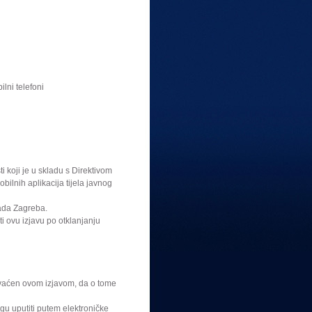
lni telefoni
 koji je u skladu s Direktivom
ilnih aplikacija tijela javnog
rada Zagreba.
ti ovu izjavu po otklanjanju
hvaćen ovom izjavom, da o tome
u uputiti putem elektroničke